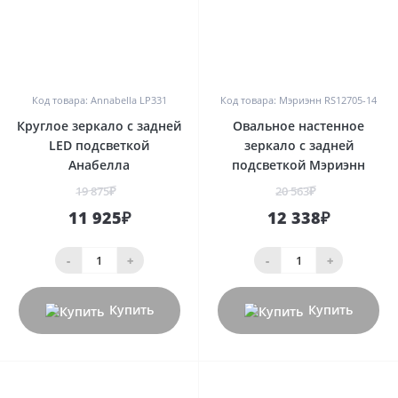
0
0
Код товара: Annabella LP331
Код товара: Мэриэнн RS12705-14
Круглое зеркало с задней
Овальное настенное
LED подсветкой
зеркало с задней
Анабелла
подсветкой Мэриэнн
19 875₽
20 563₽
11 925₽
12 338₽
-
+
-
+
Купить
Купить